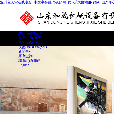
亚洲色天堂在线电影_中文字幕乱码视频网_女人高潮抽搐的视频_国产午夜
網(wǎng)站首頁
集團(tuán)概況
產(chǎn)品展示
技術(shù)服務(wù)
新聞中心
庫存查詢
聯(lián)系我們
English