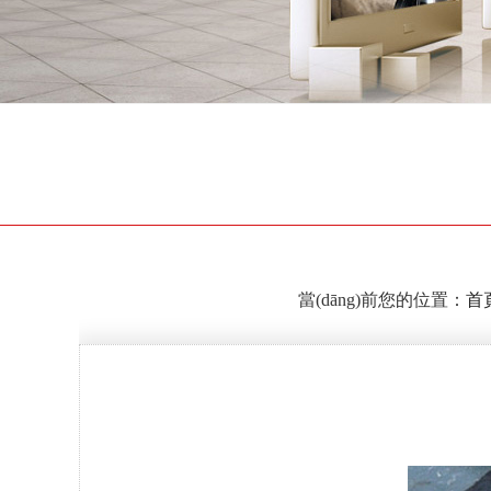
當(dāng)前您的位置：
首